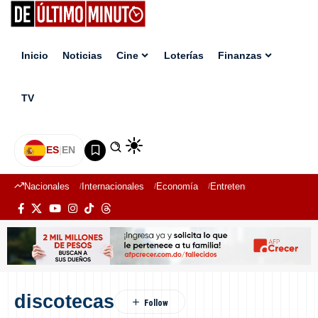
Inicio
Noticias
Cine
Loterías
Finanzas
TV
ES
|
EN
Nacionales
Internacionales
Economía
Entretenimiento
Deport
discotecas