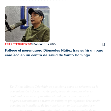
ENTRETENIMIENTO
9 De Marzo De 2025
Fallece el merenguero Diómedes Núñez tras sufrir un paro
cardíaco en un centro de salud de Santo Domingo
De Último Minuto TV
De Último Minuto Televisión se posiciona como un referente en la
comunicación informativa del país, destacándose por ofrecer
contenidos variados y de alta calidad que llegan a miles de
hogares dominicanos a través de múltiples plataformas. Este medio
combina la inmediatez de las noticias con análisis profundos y
programas especializados, adaptándose a las necesidades de una