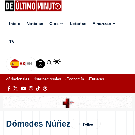
Inicio
Noticias
Cine
Loterías
Finanzas
TV
ES
|
EN
Nacionales
Internacionales
Economía
Entretenimiento
Deport
Dómedes Núñez