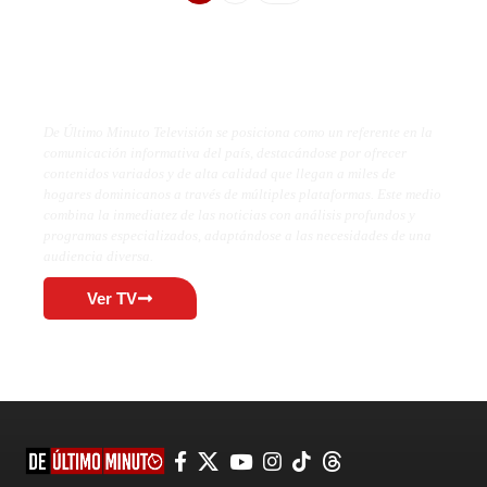
De Último Minuto TV
De Último Minuto Televisión se posiciona como un referente en la
comunicación informativa del país, destacándose por ofrecer
contenidos variados y de alta calidad que llegan a miles de
hogares dominicanos a través de múltiples plataformas. Este medio
combina la inmediatez de las noticias con análisis profundos y
programas especializados, adaptándose a las necesidades de una
audiencia diversa.
Ver TV