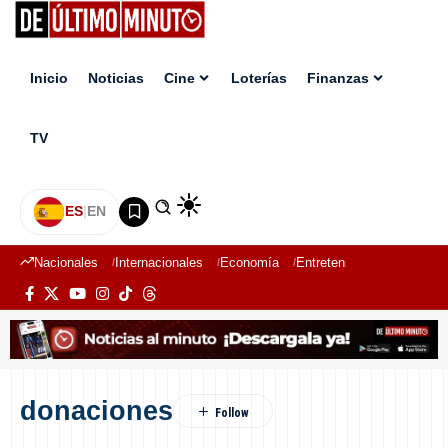
Inicio
Noticias
Cine
Loterías
Finanzas
TV
ES
|
EN
Nacionales
Internacionales
Economía
Entretenimiento
Deport
donaciones