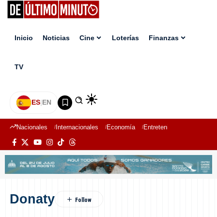
Inicio
Noticias
Cine
Loterías
Finanzas
TV
ES
|
EN
Nacionales
Internacionales
Economía
Entretenimiento
Deport
Donaty