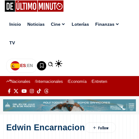
Inicio
Noticias
Cine
Loterías
Finanzas
TV
ES
|
EN
Nacionales
Internacionales
Economía
Entretenimiento
Deport
Edwin Encarnacion