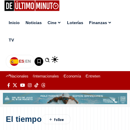
Inicio
Noticias
Cine
Loterías
Finanzas
TV
ES
|
EN
Nacionales
Internacionales
Economía
Entretenimiento
Deport
El tiempo