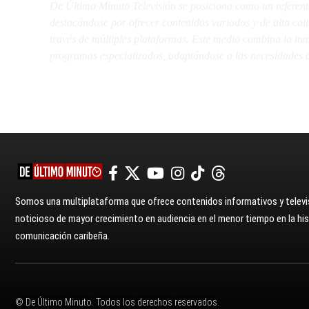
De Último Minuto Televisión se posiciona como un referent
destacándose por ofrecer contenidos variados y de alta ca
través de múltiples plataformas. Este medio combina la inme
programas especializados, adaptándose a las necesidades d
Somos una multiplataforma que ofrece contenidos informativos y televis
noticioso de mayor crecimiento en audiencia en el menor tiempo en la hist
comunicación caribeña.
© De Último Minuto. Todos los derechos reservados.