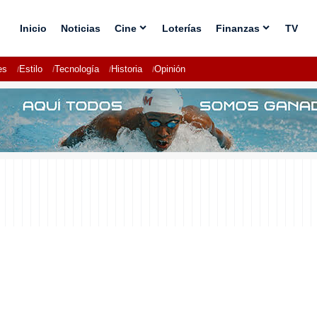
Inicio
Noticias
Cine
Loterías
Finanzas
TV
es
Estilo
Tecnología
Historia
Opinión