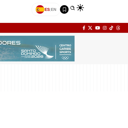
ES
|
EN