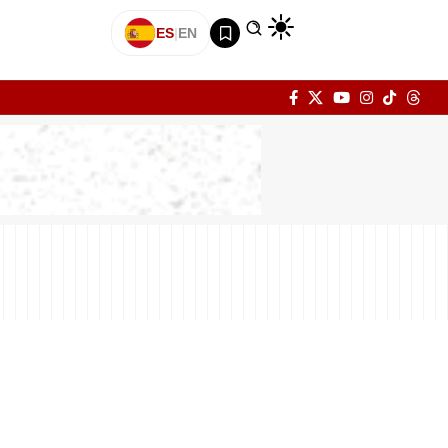
ES
|
EN