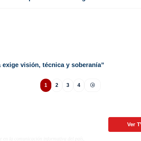
 exige visión, técnica y soberanía”
1
2
3
4
Ver T
e en la comunicación informativa del país,