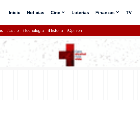
Inicio
Noticias
Cine
Loterías
Finanzas
TV
es
Estilo
Tecnología
Historia
Opinión