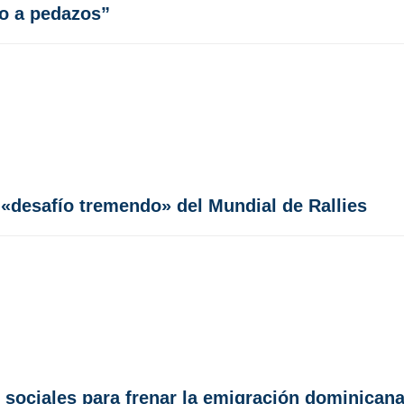
do a pedazos”
l «desafío tremendo» del Mundial de Rallies
 sociales para frenar la emigración dominican