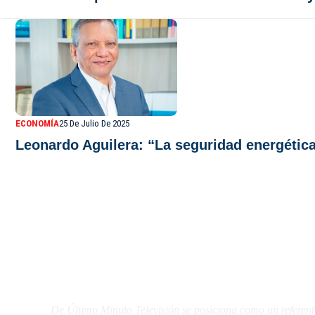
ECONOMÍA
25 De Julio De 2025
Leonardo Aguilera: “La seguridad energética
De Último Minuto TV
De Último Minuto Televisión se posiciona como un referent