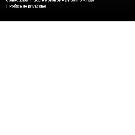
Contáctanos
Sobre Nosotros – De Último Minuto
Política de privacidad