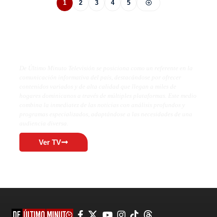
1
2
3
4
5
De Último Minuto TV
De Último Minuto Televisión se posiciona como un referente en la
comunicación informativa del país, destacándose por ofrecer
contenidos variados y de alta calidad que llegan a miles de
hogares dominicanos a través de múltiples plataformas. Este medio
combina la inmediatez de las noticias con análisis profundos y
programas especializados, adaptándose a las necesidades de una
audiencia diversa.
Ver TV