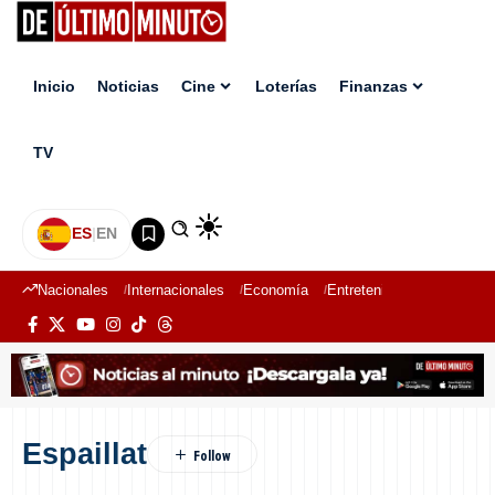
Inicio
Noticias
Cine
Loterías
Finanzas
TV
ES
|
EN
Nacionales
Internacionales
Economía
Entretenimiento
Deport
Espaillat