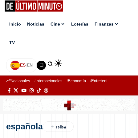
Inicio
Noticias
Cine
Loterías
Finanzas
TV
ES
|
EN
Nacionales
Internacionales
Economía
Entretenimiento
Deport
española