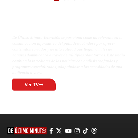
De Último Minuto TV
De Último Minuto Televisión se posiciona como un referente en la
comunicación informativa del país, destacándose por ofrecer
contenidos variados y de alta calidad que llegan a miles de
hogares dominicanos a través de múltiples plataformas. Este medio
combina la inmediatez de las noticias con análisis profundos y
programas especializados, adaptándose a las necesidades de una
audiencia diversa.
Ver TV