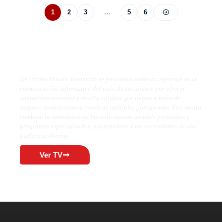
1
2
3
…
5
6
De Último Minuto TV
De Último Minuto Televisión se posiciona como un referente en la
comunicación informativa del país, destacándose por ofrecer
contenidos variados y de alta calidad que llegan a miles de
hogares dominicanos a través de múltiples plataformas. Este medio
combina la inmediatez de las noticias con análisis profundos y
programas especializados, adaptándose a las necesidades de una
audiencia diversa.
Ver TV