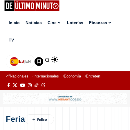
Inicio
Noticias
Cine
Loterías
Finanzas
TV
ES
|
EN
Nacionales
Internacionales
Economía
Entretenimiento
Deport
Feria