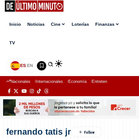
Inicio
Noticias
Cine
Loterías
Finanzas
TV
ES
|
EN
Nacionales
Internacionales
Economía
Entretenimiento
Deport
fernando tatis jr