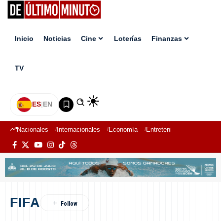
Inicio
Noticias
Cine
Loterías
Finanzas
TV
ES
|
EN
Nacionales
Internacionales
Economía
Entretenimiento
Deport
FIFA