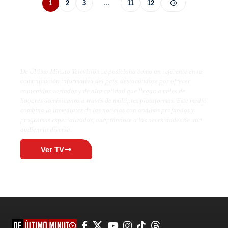
1
2
3
…
11
12
De Último Minuto TV
De Último Minuto Televisión se posiciona como un referente en la
comunicación informativa del país, destacándose por ofrecer
contenidos variados y de alta calidad que llegan a miles de
hogares dominicanos a través de múltiples plataformas. Este medio
combina la inmediatez de las noticias con análisis profundos y
programas especializados, adaptándose a las necesidades de una
audiencia diversa.
Ver TV