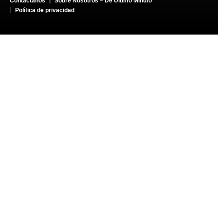
Contáctanos
Sobre Nosotros – De Último Minuto
Política de privacidad