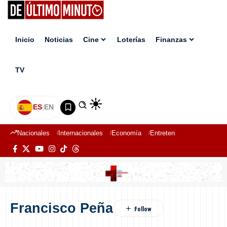
Inicio
Noticias
Cine
Loterías
Finanzas
TV
ES
|
EN
Nacionales
Internacionales
Economía
Entretenimiento
Deport
Francisco Peña