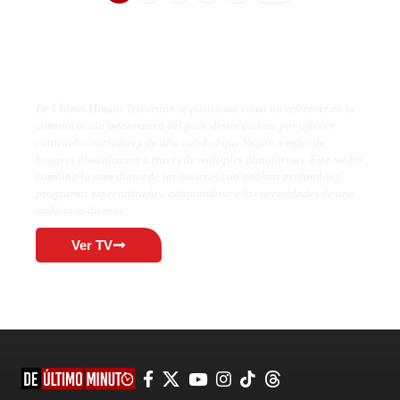
De Último Minuto TV
De Último Minuto Televisión se posiciona como un referente en la
comunicación informativa del país, destacándose por ofrecer
contenidos variados y de alta calidad que llegan a miles de
hogares dominicanos a través de múltiples plataformas. Este medio
combina la inmediatez de las noticias con análisis profundos y
programas especializados, adaptándose a las necesidades de una
audiencia diversa.
Ver TV