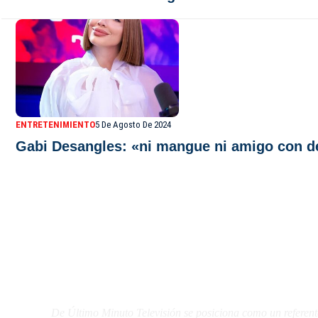
ENTRETENIMIENTO
5 De Agosto De 2024
Gabi Desangles: «ni mangue ni amigo con de
De Último Minuto TV
De Último Minuto Televisión se posiciona como un referent