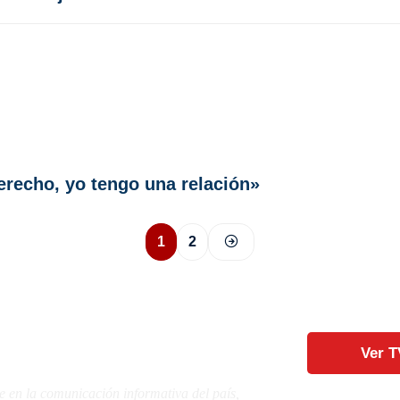
recho, yo tengo una relación»
1
2
Ver T
e en la comunicación informativa del país,