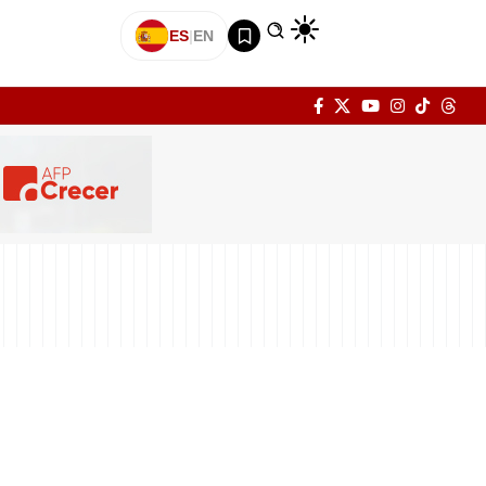
ES
|
EN