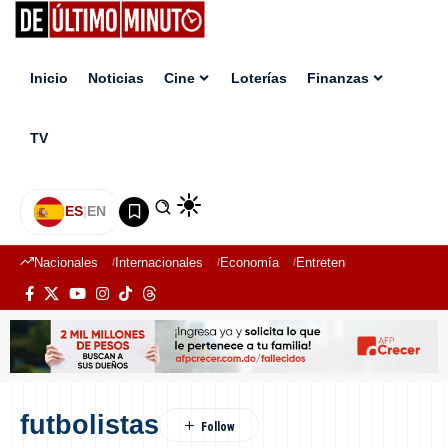
Inicio
Noticias
Cine
Loterías
Finanzas
TV
ES
|
EN
Nacionales
Internacionales
Economía
Entretenimiento
Deport
futbolistas