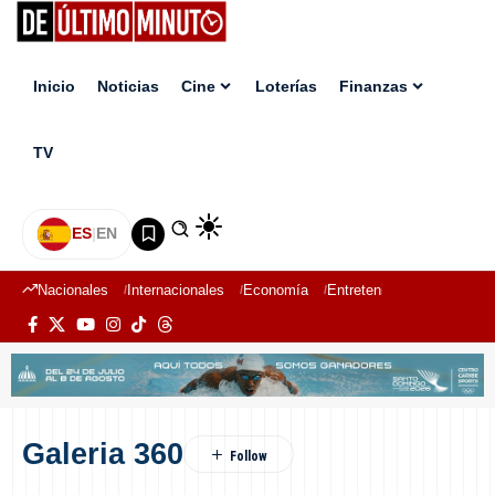
Inicio
Noticias
Cine
Loterías
Finanzas
TV
ES
|
EN
Nacionales
Internacionales
Economía
Entretenimiento
Deport
Galeria 360