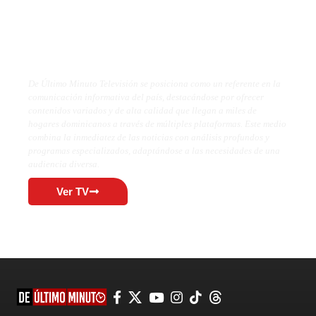
De Último Minuto TV
De Último Minuto Televisión se posiciona como un referente en la
comunicación informativa del país, destacándose por ofrecer
contenidos variados y de alta calidad que llegan a miles de
hogares dominicanos a través de múltiples plataformas. Este medio
combina la inmediatez de las noticias con análisis profundos y
programas especializados, adaptándose a las necesidades de una
audiencia diversa.
Ver TV