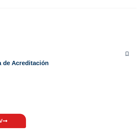
a de Acreditación
V