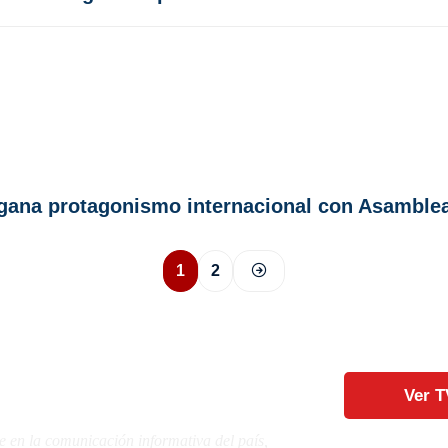
y gana protagonismo internacional con Asamble
1
2
Ver T
e en la comunicación informativa del país,