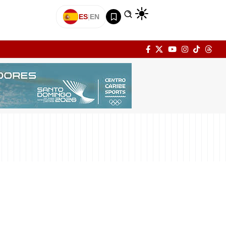
ES
|
EN