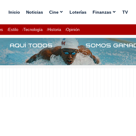
Inicio
Noticias
Cine
Loterías
Finanzas
TV
es
Estilo
Tecnología
Historia
Opinión