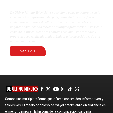
De Último Minuto TV
De Último Minuto Televisión se posiciona como un referente en la
comunicación informativa del país, destacándose por ofrecer
contenidos variados y de alta calidad que llegan a miles de
hogares dominicanos a través de múltiples plataformas. Este medio
combina la inmediatez de las noticias con análisis profundos y
programas especializados, adaptándose a las necesidades de una
audiencia diversa.
Ver TV
Somos una multiplataforma que ofrece contenidos informativos y
televisivos. El medio noticioso de mayor crecimiento en audiencia en
el menor tiempo en la historia de la comunicación caribeña.