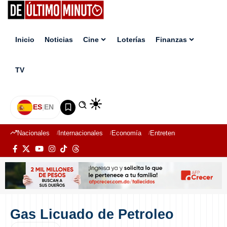
Inicio
Noticias
Cine
Loterías
Finanzas
TV
ES
|
EN
Nacionales
Internacionales
Economía
Entretenimiento
Deport
Gas Licuado de Petroleo