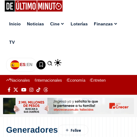
Inicio
Noticias
Cine
Loterías
Finanzas
TV
ES
|
EN
Nacionales
Internacionales
Economía
Entretenimiento
Deport
Generadores