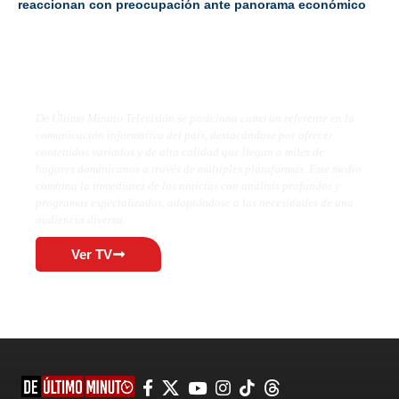
reaccionan con preocupación ante panorama económico
De Último Minuto TV
De Último Minuto Televisión se posiciona como un referente en la
comunicación informativa del país, destacándose por ofrecer
contenidos variados y de alta calidad que llegan a miles de
hogares dominicanos a través de múltiples plataformas. Este medio
combina la inmediatez de las noticias con análisis profundos y
programas especializados, adaptándose a las necesidades de una
audiencia diversa.
Ver TV