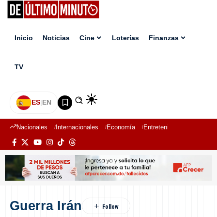
Inicio
Noticias
Cine
Loterías
Finanzas
TV
ES
|
EN
Nacionales
Internacionales
Economía
Entretenimiento
Deport
Guerra Irán