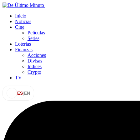
Inicio
Noticias
Cine
Películas
Series
Loterías
Finanzas
Acciones
Divisas
Indices
Crypto
TV
ES
|
EN