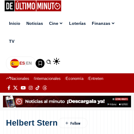
Inicio
Noticias
Cine
Loterías
Finanzas
TV
ES
|
EN
Nacionales
Internacionales
Economía
Entretenimiento
Deport
Helbert Stern