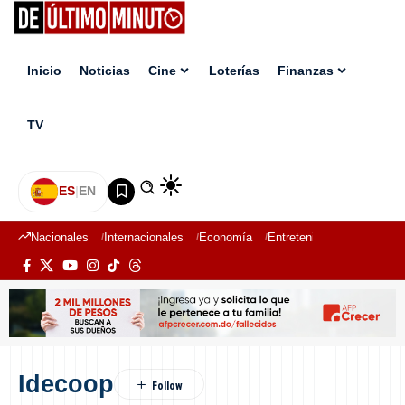
Inicio
Noticias
Cine
Loterías
Finanzas
TV
ES
|
EN
Nacionales
Internacionales
Economía
Entretenimiento
Deport
Idecoop