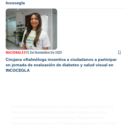
Incocegla
NACIONALES
15 De Noviembre De 2025
Cirujana oftalmóloga incentiva a ciudadanos a participar
en jornada de evaluación de diabetes y salud visual en
INCOCEGLA
De Último Minuto TV
De Último Minuto Televisión se posiciona como un referente en la
comunicación informativa del país, destacándose por ofrecer
contenidos variados y de alta calidad que llegan a miles de
hogares dominicanos a través de múltiples plataformas. Este medio