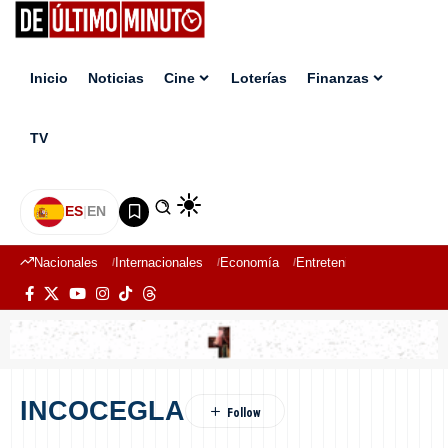
Inicio
Noticias
Cine
Loterías
Finanzas
TV
ES
|
EN
Nacionales
Internacionales
Economía
Entretenimiento
Deport
INCOCEGLA