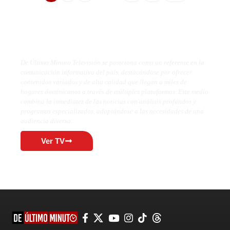
De Último Minuto TV
De Último Minuto Televisión se posiciona como un referente en la
comunicación informativa del país, destacándose por ofrecer
contenidos variados y de alta calidad que llegan a miles de
hogares dominicanos a través de múltiples plataformas. Este medio
combina la inmediatez de las noticias con análisis profundos y
programas especializados, adaptándose a las necesidades de una
audiencia diversa.
Ver TV