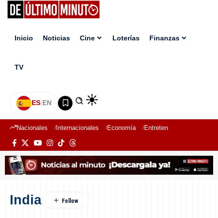
Inicio
Noticias
Cine
Loterías
Finanzas
TV
ES
|
EN
Nacionales
Internacionales
Economía
Entretenimiento
Deport
India