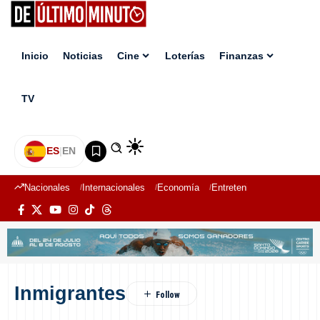
Inicio
Noticias
Cine
Loterías
Finanzas
TV
ES
|
EN
Nacionales
Internacionales
Economía
Entretenimiento
Deport
Inmigrantes