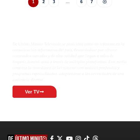
1
2
3
…
6
7
De Último Minuto TV
De Último Minuto Televisión se posiciona como un referente en la
comunicación informativa del país, destacándose por ofrecer
contenidos variados y de alta calidad que llegan a miles de
hogares dominicanos a través de múltiples plataformas. Este medio
combina la inmediatez de las noticias con análisis profundos y
programas especializados, adaptándose a las necesidades de una
audiencia diversa.
Ver TV