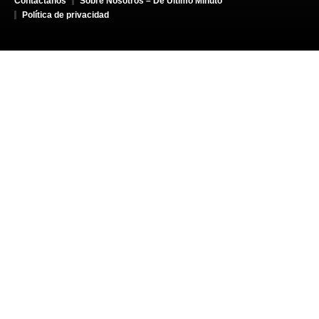
Contáctanos
Sobre Nosotros – De Último Minuto
Política de privacidad