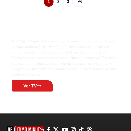
1
2
3
De Último Minuto TV
De Último Minuto Televisión se posiciona como un referente en la
comunicación informativa del país, destacándose por ofrecer
contenidos variados y de alta calidad que llegan a miles de
hogares dominicanos a través de múltiples plataformas. Este medio
combina la inmediatez de las noticias con análisis profundos y
programas especializados, adaptándose a las necesidades de una
audiencia diversa.
Ver TV