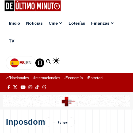
Inicio
Noticias
Cine
Loterías
Finanzas
TV
ES
|
EN
Nacionales
Internacionales
Economía
Entretenimiento
Deport
Inposdom