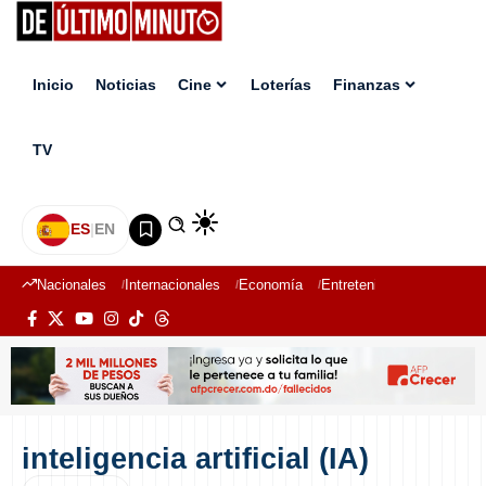
Inicio
Noticias
Cine
Loterías
Finanzas
TV
ES
|
EN
Nacionales
Internacionales
Economía
Entretenimiento
Deport
inteligencia artificial (IA)