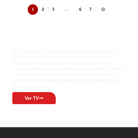
1
2
3
…
6
7
De Último Minuto TV
De Último Minuto Televisión se posiciona como un referente en la
comunicación informativa del país, destacándose por ofrecer
contenidos variados y de alta calidad que llegan a miles de
hogares dominicanos a través de múltiples plataformas. Este medio
combina la inmediatez de las noticias con análisis profundos y
programas especializados, adaptándose a las necesidades de una
audiencia diversa.
Ver TV