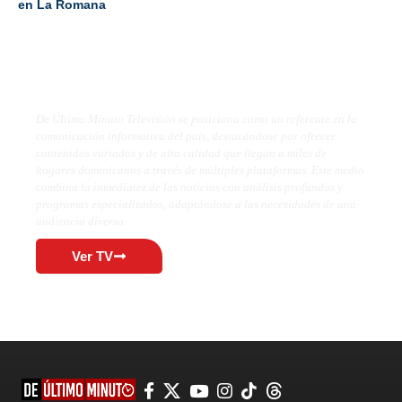
en La Romana
De Último Minuto TV
De Último Minuto Televisión se posiciona como un referente en la
comunicación informativa del país, destacándose por ofrecer
contenidos variados y de alta calidad que llegan a miles de
hogares dominicanos a través de múltiples plataformas. Este medio
combina la inmediatez de las noticias con análisis profundos y
programas especializados, adaptándose a las necesidades de una
audiencia diversa.
Ver TV