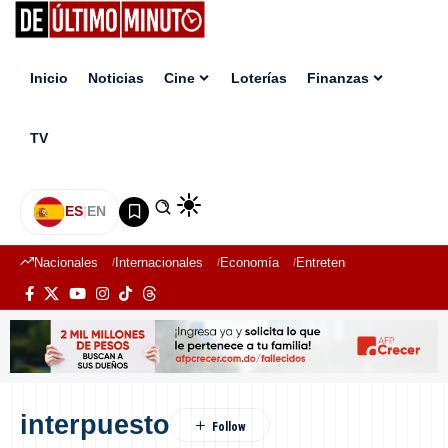
Inicio
Noticias
Cine
Loterías
Finanzas
TV
ES
|
EN
Nacionales
Internacionales
Economía
Entretenimiento
Deport
interpuesto