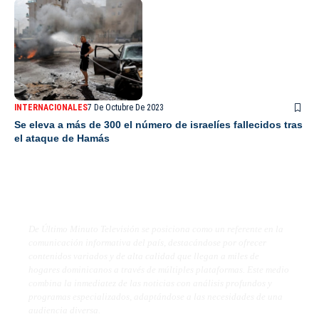
INTERNACIONALES
7 De Octubre De 2023
Se eleva a más de 300 el número de israelíes fallecidos tras
el ataque de Hamás
De Último Minuto TV
De Último Minuto Televisión se posiciona como un referente en la
comunicación informativa del país, destacándose por ofrecer
contenidos variados y de alta calidad que llegan a miles de
hogares dominicanos a través de múltiples plataformas. Este medio
combina la inmediatez de las noticias con análisis profundos y
programas especializados, adaptándose a las necesidades de una
audiencia diversa.