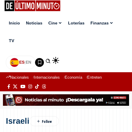
Inicio
Noticias
Cine
Loterías
Finanzas
TV
ES
|
EN
Nacionales
Internacionales
Economía
Entretenimiento
Deport
Israeli