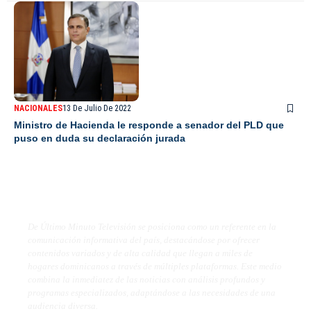
NACIONALES
13 De Julio De 2022
Ministro de Hacienda le responde a senador del PLD que
puso en duda su declaración jurada
De Último Minuto TV
De Último Minuto Televisión se posiciona como un referente en la
comunicación informativa del país, destacándose por ofrecer
contenidos variados y de alta calidad que llegan a miles de
hogares dominicanos a través de múltiples plataformas. Este medio
combina la inmediatez de las noticias con análisis profundos y
programas especializados, adaptándose a las necesidades de una
audiencia diversa.