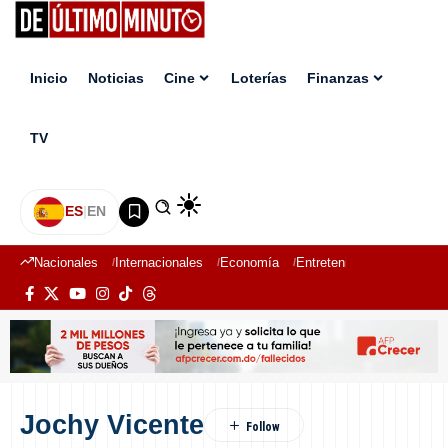
Inicio
Noticias
Cine
Loterías
Finanzas
TV
ES
|
EN
Nacionales
Internacionales
Economía
Entretenimiento
Deport
Jochy Vicente