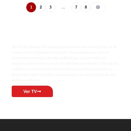
1
2
3
…
7
8
De Último Minuto TV
De Último Minuto Televisión se posiciona como un referente en la
comunicación informativa del país, destacándose por ofrecer
contenidos variados y de alta calidad que llegan a miles de
hogares dominicanos a través de múltiples plataformas. Este medio
combina la inmediatez de las noticias con análisis profundos y
programas especializados, adaptándose a las necesidades de una
audiencia diversa.
Ver TV