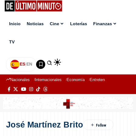
Inicio
Noticias
Cine
Loterías
Finanzas
TV
ES
|
EN
Nacionales
Internacionales
Economía
Entretenimiento
Deport
José Martínez Brito