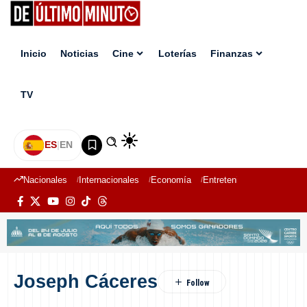
Inicio
Noticias
Cine
Loterías
Finanzas
TV
ES
|
EN
Nacionales
Internacionales
Economía
Entretenimiento
Deport
Joseph Cáceres