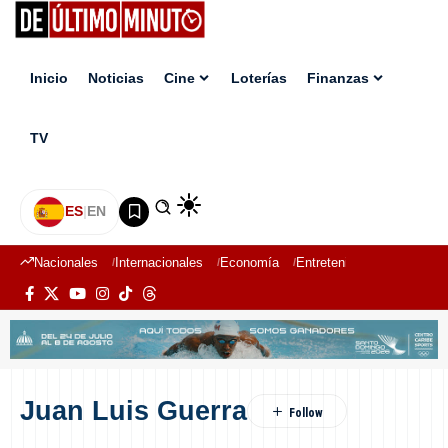
Inicio
Noticias
Cine
Loterías
Finanzas
TV
ES
|
EN
Nacionales
Internacionales
Economía
Entretenimiento
Deport
Juan Luis Guerra