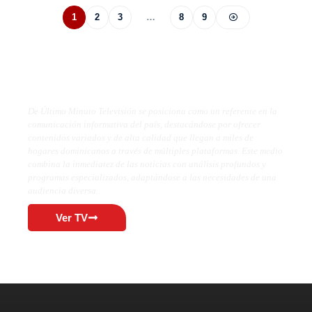
1
2
3
…
8
9
De Último Minuto TV
De Último Minuto Televisión se posiciona como un referente en la
comunicación informativa del país, destacándose por ofrecer
contenidos variados y de alta calidad que llegan a miles de
hogares dominicanos a través de múltiples plataformas. Este medio
combina la inmediatez de las noticias con análisis profundos y
programas especializados, adaptándose a las necesidades de una
audiencia diversa.
Ver TV