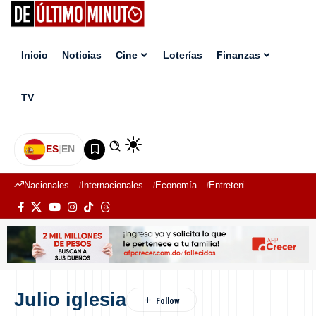
Inicio
Noticias
Cine
Loterías
Finanzas
TV
ES
|
EN
Nacionales
Internacionales
Economía
Entretenimiento
Deport
Julio iglesia