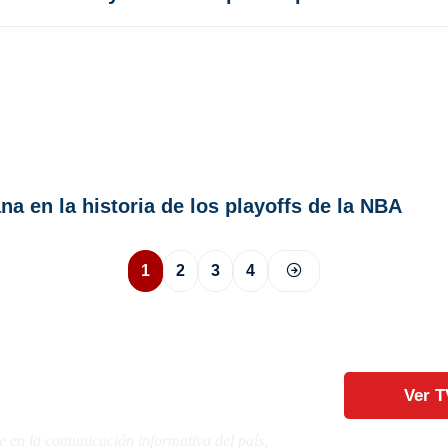
a en la historia de los playoffs de la NBA
1
2
3
4
Ver T
e en la comunicación informativa del país,