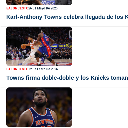
BALONCESTO
26 De Mayo De 2026
Karl-Anthony Towns celebra llegada de los K
BALONCESTO
12 De Enero De 2026
Towns firma doble-doble y los Knicks toman e