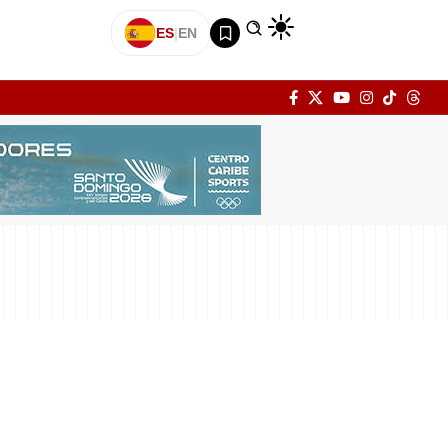
ES
|
EN