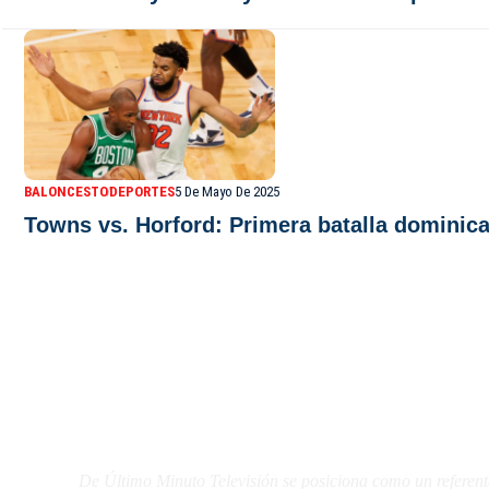
BALONCESTO
DEPORTES
5 De Mayo De 2025
Towns vs. Horford: Primera batalla dominican
De Último Minuto TV
De Último Minuto Televisión se posiciona como un referent