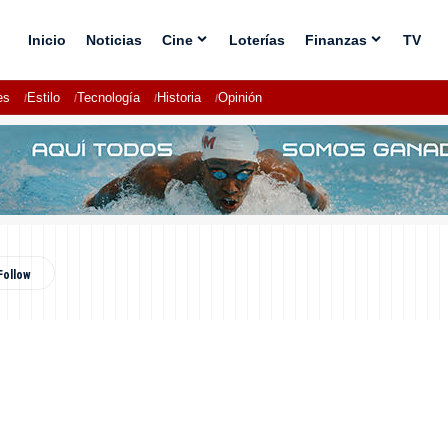
Inicio
Noticias
Cine
Loterías
Finanzas
TV
es
Estilo
Tecnología
Historia
Opinión