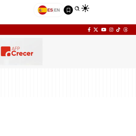
ES
|
EN