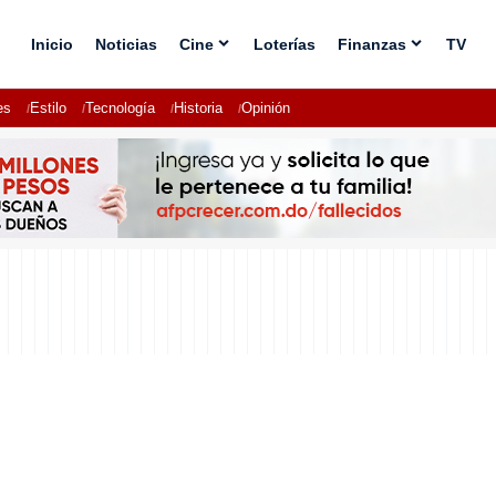
Inicio
Noticias
Cine
Loterías
Finanzas
TV
es
Estilo
Tecnología
Historia
Opinión