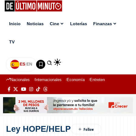
Inicio
Noticias
Cine
Loterías
Finanzas
TV
ES
|
EN
Nacionales
Internacionales
Economía
Entretenimiento
Deport
Ley HOPE/HELP