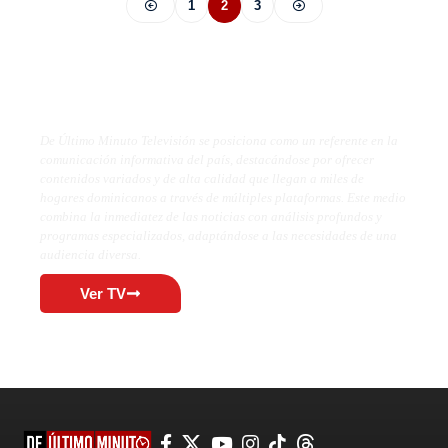
1
2
3
De Último Minuto TV
De Último Minuto Televisión se posiciona como un referente en la
comunicación informativa del país, destacándose por ofrecer
contenidos variados y de alta calidad que llegan a miles de
hogares dominicanos a través de múltiples plataformas. Este medio
combina la inmediatez de las noticias con análisis profundos y
programas especializados, adaptándose a las necesidades de una
audiencia diversa.
Ver TV