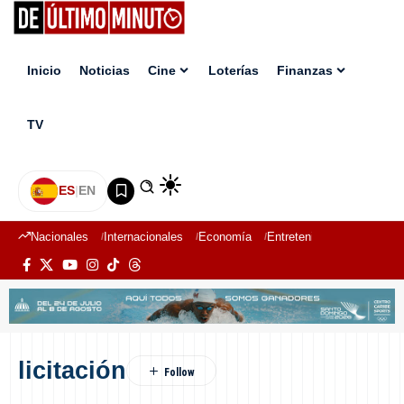
Inicio
Noticias
Cine
Loterías
Finanzas
TV
ES
|
EN
Nacionales
Internacionales
Economía
Entretenimiento
Deport
licitación