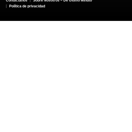
Contáctanos
Sobre Nosotros – De Último Minuto
Política de privacidad