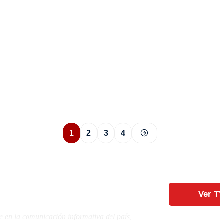
1
2
3
4
Ver T
e en la comunicación informativa del país,