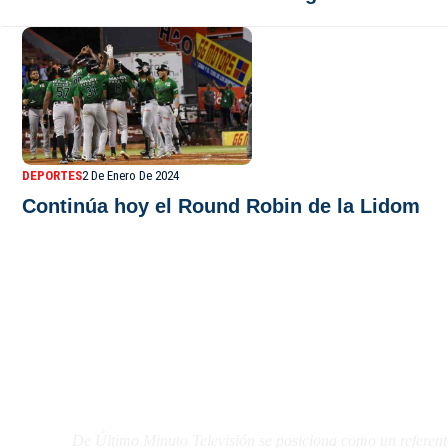
DEPORTES
2 De Enero De 2024
Continúa hoy el Round Robin de la Lidom
De Último Minuto TV
De Último Minuto Televisión se posiciona como un referent