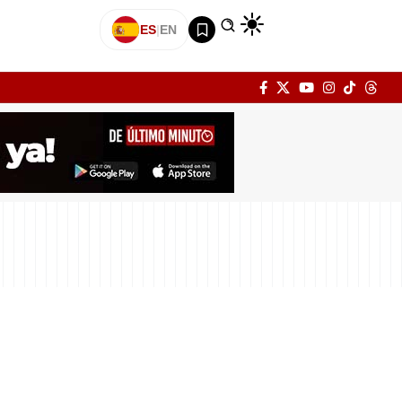
ES
|
EN