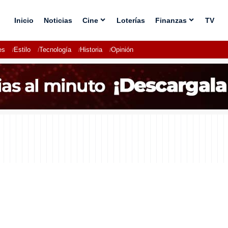
Inicio
Noticias
Cine
Loterías
Finanzas
TV
es
Estilo
Tecnología
Historia
Opinión