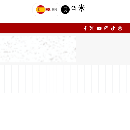
ES
|
EN