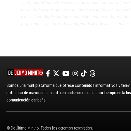
De Último Minuto Televisión se posiciona como un referent
destacándose por ofrecer contenidos variados y de alta ca
través de múltiples plataformas. Este medio combina la inme
programas especializados, adaptándose a las necesidades d
Somos una multiplataforma que ofrece contenidos informativos y televis
noticioso de mayor crecimiento en audiencia en el menor tiempo en la hist
comunicación caribeña.
© De Último Minuto. Todos los derechos reservados.