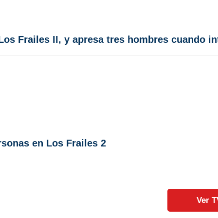
s Frailes II, y apresa tres hombres cuando int
rsonas en Los Frailes 2
Ver T