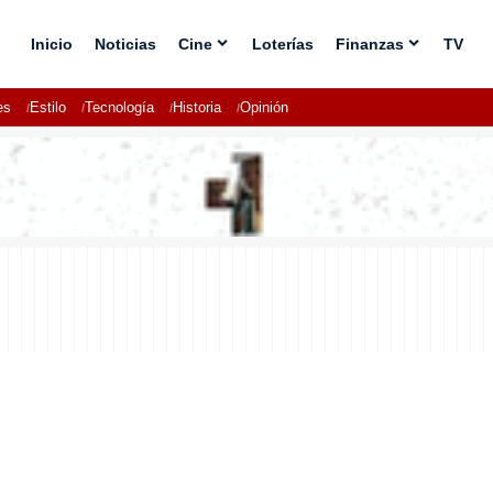
Inicio
Noticias
Cine
Loterías
Finanzas
TV
es
Estilo
Tecnología
Historia
Opinión