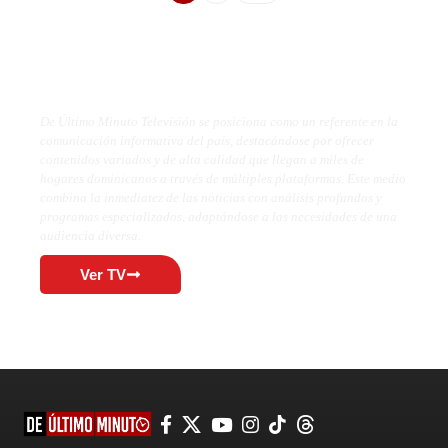
De Último Minuto TV
De Último Minuto Televisión se posiciona como un referente en la
comunicación informativa del país, destacándose por ofrecer
contenidos variados y de alta calidad que llegan a miles de
hogares dominicanos a través de múltiples plataformas. Este medio
combina la inmediatez de las noticias con análisis profundos y
programas especializados, adaptándose a las necesidades de una
audiencia diversa.
Ver TV