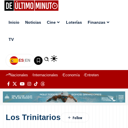
Inicio
Noticias
Cine
Loterías
Finanzas
TV
ES
|
EN
Nacionales
Internacionales
Economía
Entretenimiento
Deport
Los Trinitarios