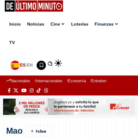
Inicio
Noticias
Cine
Loterías
Finanzas
TV
ES
|
EN
Nacionales
Internacionales
Economía
Entretenimiento
Deport
Mao