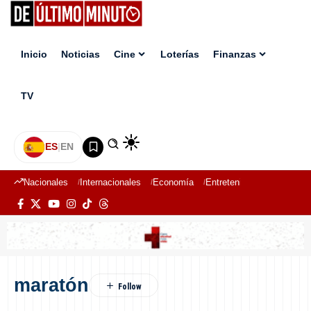
Inicio
Noticias
Cine
Loterías
Finanzas
TV
ES
|
EN
Nacionales
Internacionales
Economía
Entretenimiento
Deport
maratón