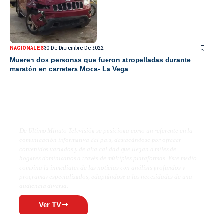
NACIONALES
30 De Diciembre De 2022
Mueren dos personas que fueron atropelladas durante
maratón en carretera Moca- La Vega
De Último Minuto TV
De Último Minuto Televisión se posiciona como un referente en la
comunicación informativa del país, destacándose por ofrecer
contenidos variados y de alta calidad que llegan a miles de
hogares dominicanos a través de múltiples plataformas. Este medio
combina la inmediatez de las noticias con análisis profundos y
programas especializados, adaptándose a las necesidades de una
audiencia diversa.
Ver TV