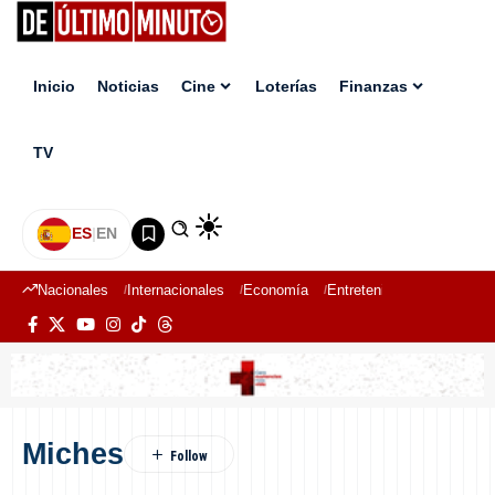
Inicio
Noticias
Cine
Loterías
Finanzas
TV
ES
|
EN
Nacionales
Internacionales
Economía
Entretenimiento
Deport
Miches