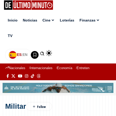
Inicio
Noticias
Cine
Loterías
Finanzas
TV
ES
|
EN
Nacionales
Internacionales
Economía
Entretenimiento
Deport
Militar