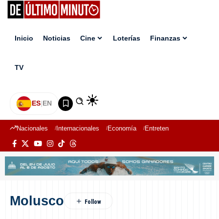
Inicio
Noticias
Cine
Loterías
Finanzas
TV
ES
|
EN
Nacionales
Internacionales
Economía
Entretenimiento
Deport
Molusco