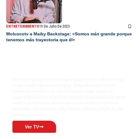
ENTRETENIMIENTO
19 De Julio De 2023
Moluscotv a Maiky Backstage: «Somos más grande porque
tenemos más trayectoria que él»
De Último Minuto TV
De Último Minuto Televisión se posiciona como un referente en la
comunicación informativa del país, destacándose por ofrecer
contenidos variados y de alta calidad que llegan a miles de
hogares dominicanos a través de múltiples plataformas. Este medio
combina la inmediatez de las noticias con análisis profundos y
programas especializados, adaptándose a las necesidades de una
audiencia diversa.
Ver TV