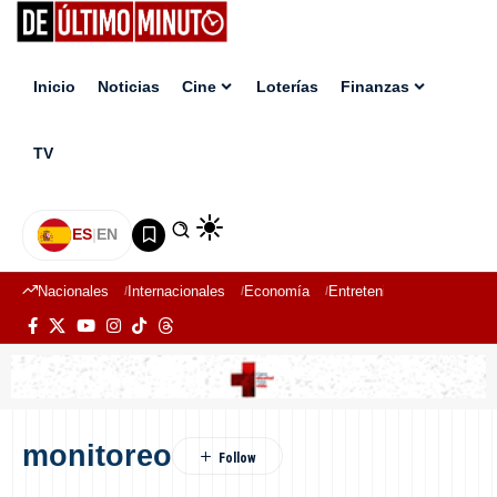
Inicio
Noticias
Cine
Loterías
Finanzas
TV
ES
|
EN
Nacionales
Internacionales
Economía
Entretenimiento
Deport
monitoreo