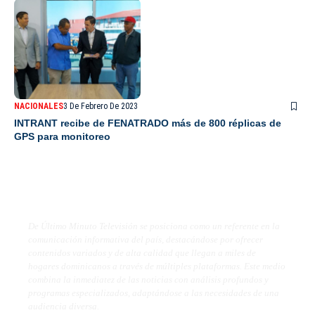
NACIONALES
3 De Febrero De 2023
INTRANT recibe de FENATRADO más de 800 réplicas de
GPS para monitoreo
De Último Minuto TV
De Último Minuto Televisión se posiciona como un referente en la
comunicación informativa del país, destacándose por ofrecer
contenidos variados y de alta calidad que llegan a miles de
hogares dominicanos a través de múltiples plataformas. Este medio
combina la inmediatez de las noticias con análisis profundos y
programas especializados, adaptándose a las necesidades de una
audiencia diversa.