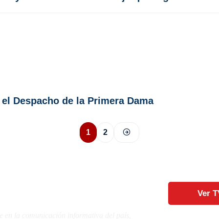
 el Despacho de la Primera Dama
1
2
Ver T
e en la comunicación informativa del país,