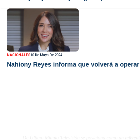
NACIONALES
10 De Mayo De 2024
Nahiony Reyes informa que volverá a operar
De Último Minuto TV
De Último Minuto Televisión se posiciona como un referent