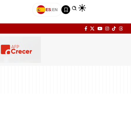
ES
|
EN