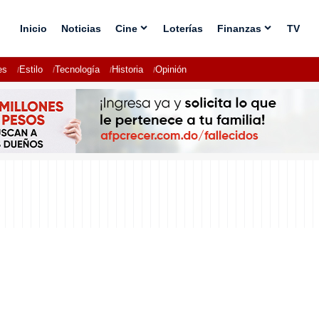
Inicio
Noticias
Cine
Loterías
Finanzas
TV
es
Estilo
Tecnología
Historia
Opinión